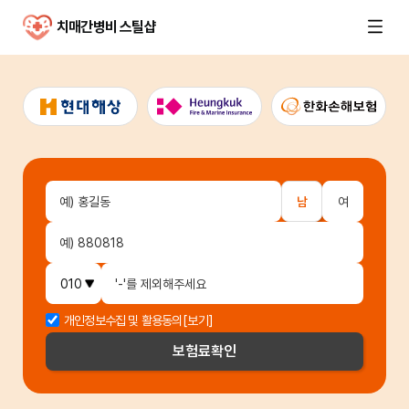
치매간병비 스틸샵
남
여
개인정보수집 및 활용동의
[보기]
보험료
확인